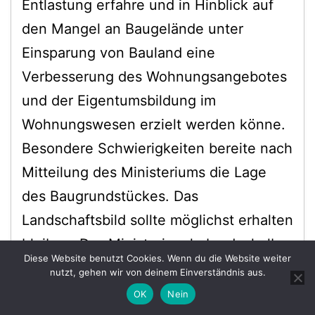
Entlastung erfahre und in Hinblick auf
den Mangel an Baugelände unter
Einsparung von Bauland eine
Verbesserung des Wohnungsangebotes
und der Eigentumsbildung im
Wohnungswesen erzielt werden könne.
Besondere Schwierigkeiten bereite nach
Mitteilung des Ministeriums die Lage
des Baugrundstückes. Das
Landschaftsbild sollte möglichst erhalten
bleiben. Das Ministerium habe deshalb
Diese Website benutzt Cookies. Wenn du die Website weiter
der Stadt Stuttgart empfohlen, die
nutzt, gehen wir von deinem Einverständnis aus.
Baukörper wenigstens so nach
OK
Nein
Dark Mode: