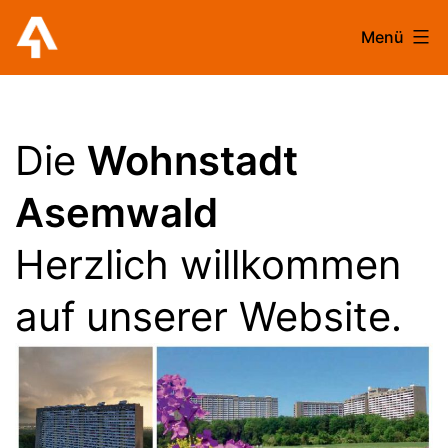
Zum
Menü
Inhalt
Wohnstadt
springen
Die
Wohnstadt
Asemwald
Asemwald
Herzlich willkommen
auf unserer Website.